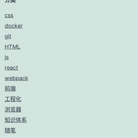
分类
css
docker
git
HTML
js
react
webpack
前端
工程化
浏览器
知识体系
随笔