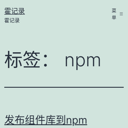
跳
霍记录
菜
至
单
霍记录
内
容
标签：
npm
发布组件库到npm