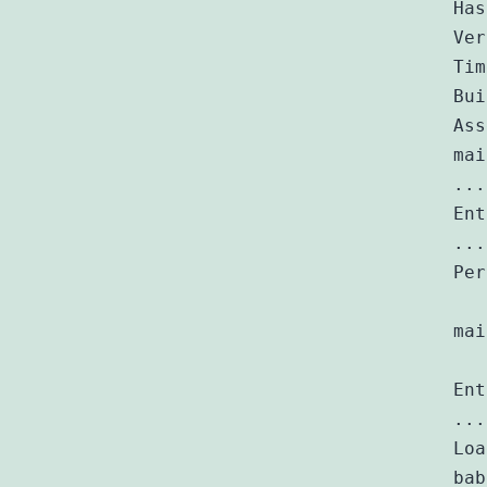
Has
Ver
Tim
Bui
Ass
mai
...

Ent
...

Per
   
mai
   
Ent
...

Loa
bab