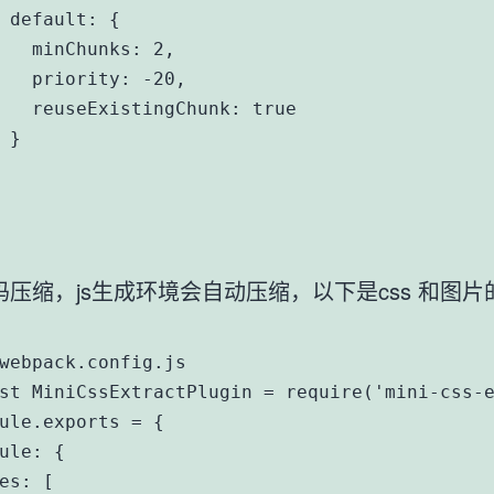
 default: {

   minChunks: 2,

   priority: -20,

   reuseExistingChunk: true

 }

码压缩，js生成环境会自动压缩，以下是css 和图片
webpack.config.js

st MiniCssExtractPlugin = require('mini-css-e
ule.exports = {

ule: {

es: [
