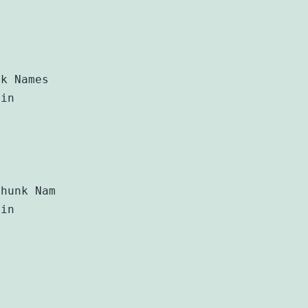
k Names

in

hunk Names

in
