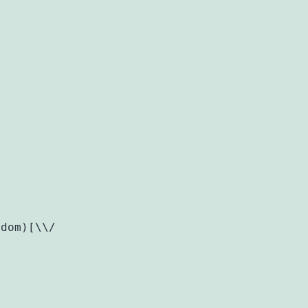
dom)[\\/]/,
