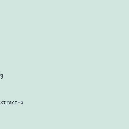
的
xtract-plugin');
