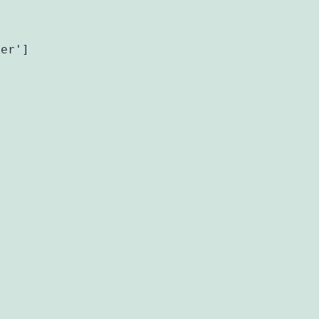
er']
