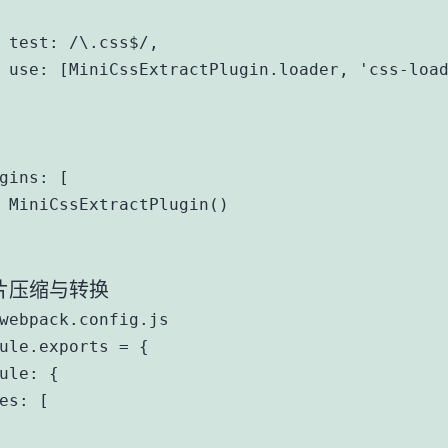
 test: /\.css$/,

 use: [MiniCssExtractPlugin.loader, 'css-load
gins: [

 MiniCssExtractPlugin()

片压缩与转换
webpack.config.js

ule.exports = {

ule: {

es: [
