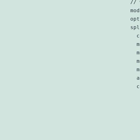
// 
mod
opt
spl
  c
  m
  m
  m
  m
  a
  c
   
   
   
   
   
   