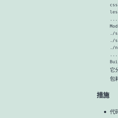
css
les
...

Mod
./s
./s
./n
...

Bui
它分
包
措施
代码