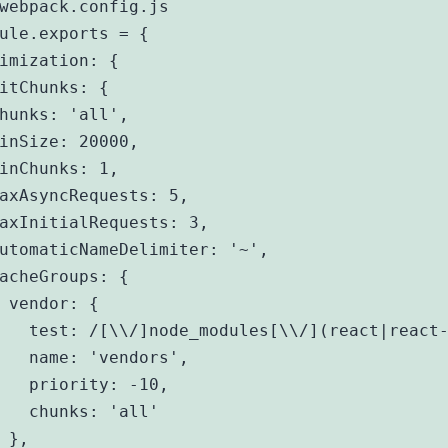
webpack.config.js

ule.exports = {

imization: {

itChunks: {

hunks: 'all',

inSize: 20000,

inChunks: 1,

axAsyncRequests: 5,

axInitialRequests: 3,

utomaticNameDelimiter: '~',

acheGroups: {

 vendor: {

   test: /[\\/]node_modules[\\/](react|react-
   name: 'vendors',

   priority: -10,

   chunks: 'all'

 },
