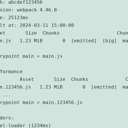
h: abcdef123456

sion: webpack 4.46.0

e: 25123ms

lt at: 2024-03-11 15:00:00

et       Size  Chunks                    Chun
n.js   1.23 MiB       0  [emitted]  [big]  ma
rypoint main = main.js

formance

       Asset       Size  Chunks             C
n.123456.js   1.23 MiB       0  [emitted]  ma
 ...

rypoint main = main.123456.js

ders:

el-loader (1234ms)
