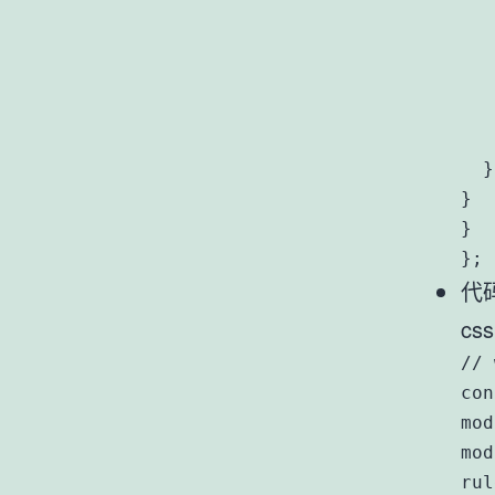
   
   
   
   
   
  }

}

}

};
代
css
// 
con
mod
mod
rul