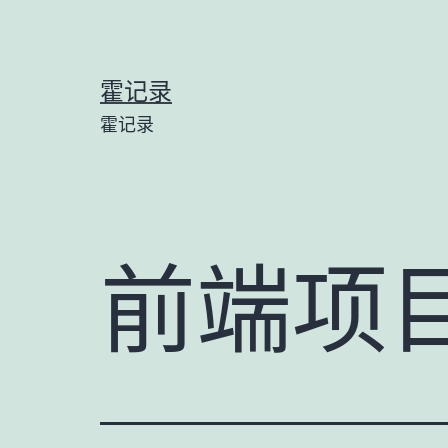
跳
至
内
霍记录
容
霍记录
前端项