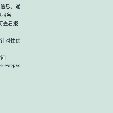
等信息。通
地服务
可查看报
，针对性优
时间
e-webpack-plugin');
