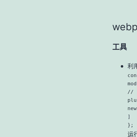
web
工具
利用
con
mod
// 
plu
new
]

};
运