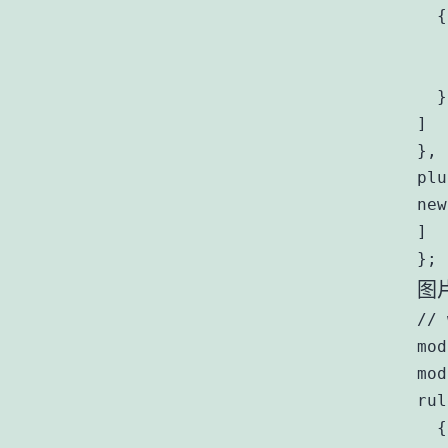
  {

   
   
  }

]

},

plu
new
]

};
图
// 
mod
mod
rul
  {
