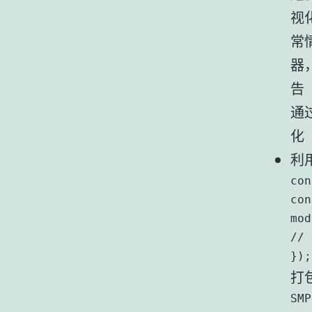
视
常
器
告
通
化
利用
con
con
mod
//
});
打
SMP