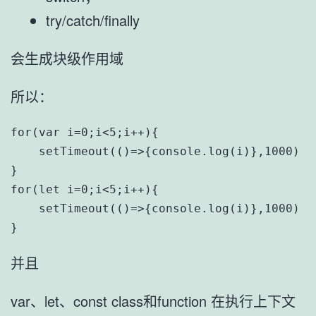
try/catch/finally
会生成块级作用域
所以：
for(var i=0;i<5;i++){

    setTimeout(()=>{console.log(i)},1000
}

for(let i=0;i<5;i++){

    setTimeout(()=>{console.log(i)},1000)
}
并且
var、let、const class和function 在执行上下文