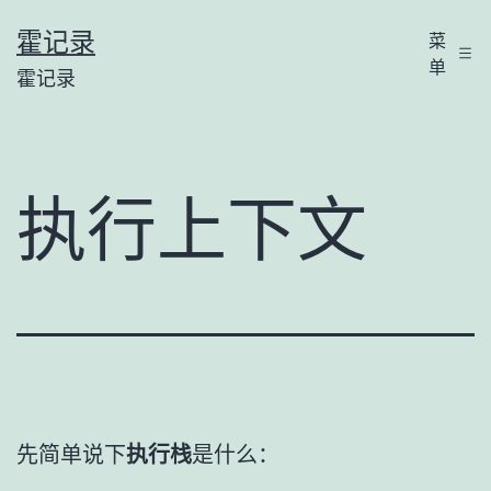
跳
霍记录
菜
至
单
霍记录
内
容
执行上下文
先简单说下
执行栈
是什么：