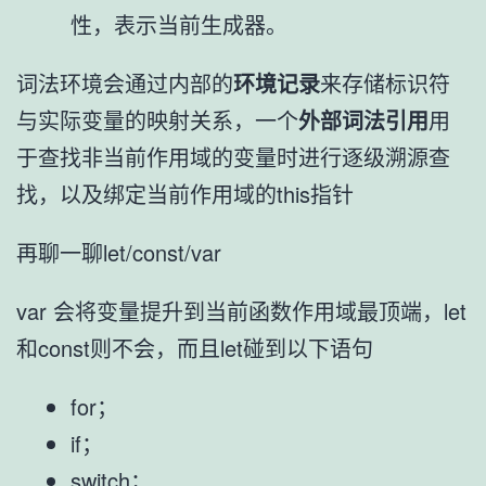
性，表示当前生成器。
词法环境会通过内部的
环境记录
来存储标识符
与实际变量的映射关系，一个
外部词法引用
用
于查找非当前作用域的变量时进行逐级溯源查
找，以及绑定当前作用域的this指针
再聊一聊let/const/var
var 会将变量提升到当前函数作用域最顶端，let
和const则不会，而且let碰到以下语句
for；
if；
switch；