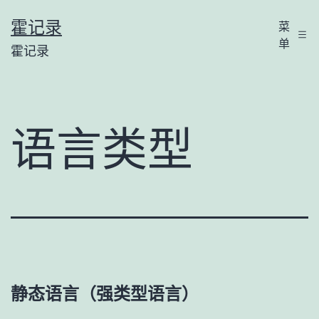
跳
霍记录
菜
至
单
霍记录
内
容
语言类型
静态语言（强类型语言）